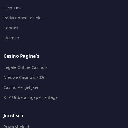
Over Ons
Redactioneel Beleid
Contact
Sitemap
Casino Pagina's
Legale Online Casino's
Nieuwe Casino's 2026
Casino Vergelijken
RTP Uitbetalingspercentage
Juridisch
Privacybeleid