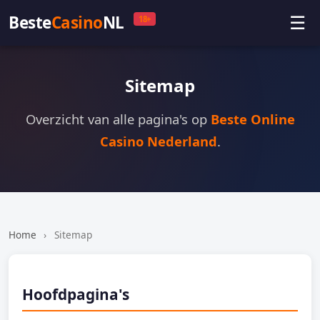
Beste
Casino
NL
☰
18+
Sitemap
Overzicht van alle pagina's op
Beste Online
Casino Nederland
.
Home
›
Sitemap
Hoofdpagina's