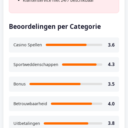
Klantenservice niet 24/7 beschikbaar
Beoordelingen per Categorie
3.6
Casino Spellen
4.3
Sportweddenschappen
3.5
Bonus
4.0
Betrouwbaarheid
3.8
Uitbetalingen