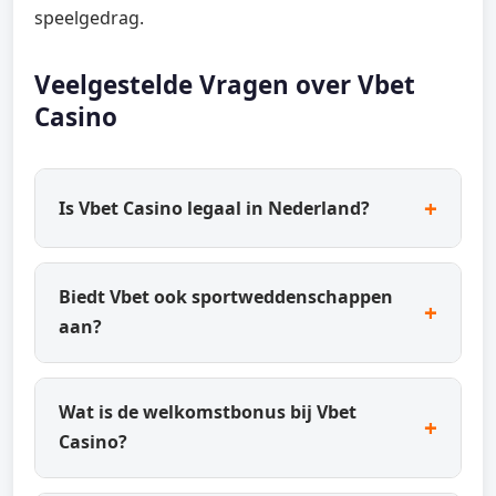
speelgedrag.
Veelgestelde Vragen over Vbet
Casino
Is Vbet Casino legaal in Nederland?
Ja, Vbet Casino beschikt over een KSA-
vergunning sinds december 2022 en
Biedt Vbet ook sportweddenschappen
opereert volledig legaal op de Nederlandse
aan?
markt. Het bedrijf houdt zich aan alle regels
Ja, sportweddenschappen vormen zelfs de
van de Kansspelautoriteit.
kern van het Vbet-platform. Je kunt wetten
Wat is de welkomstbonus bij Vbet
plaatsen op meer dan 30 sporten, inclusief
Casino?
live betting met real-time odds en een
De casino-welkomstbonus is 100% tot €150