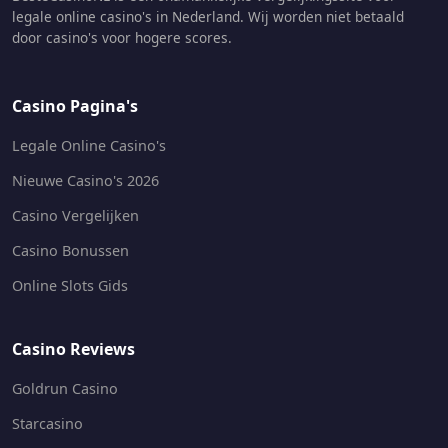
legale online casino's in Nederland. Wij worden niet betaald
door casino's voor hogere scores.
Casino Pagina's
Legale Online Casino's
Nieuwe Casino's 2026
Casino Vergelijken
Casino Bonussen
Online Slots Gids
Casino Reviews
Goldrun Casino
Starcasino