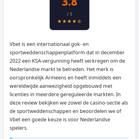
3.8
/ 5
★★★★☆
Vbet is een internationaal gok- en
sportweddenschappenplatform dat in december
2022 een KSA-vergunning heeft verkregen om de
Nederlandse markt te betreden. Het merk is
oorspronkelijk Armeens en heeft inmiddels een
wereldwijde aanwezigheid opgebouwd met
licenties in meerdere gereguleerde markten. In
deze review bekijken we zowel de casino-sectie als
de sportweddenschappen en beoordelen we of
Vbet een goede keuze is voor Nederlandse
spelers.