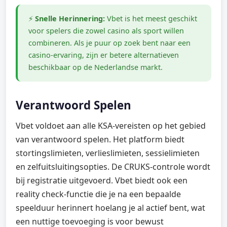
⚡
Snelle Herinnering:
Vbet is het meest geschikt
voor spelers die zowel casino als sport willen
combineren. Als je puur op zoek bent naar een
casino-ervaring, zijn er betere alternatieven
beschikbaar op de Nederlandse markt.
Verantwoord Spelen
Vbet voldoet aan alle KSA-vereisten op het gebied
van verantwoord spelen. Het platform biedt
stortingslimieten, verlieslimieten, sessielimieten
en zelfuitsluitingsopties. De CRUKS-controle wordt
bij registratie uitgevoerd. Vbet biedt ook een
reality check-functie die je na een bepaalde
speelduur herinnert hoelang je al actief bent, wat
een nuttige toevoeging is voor bewust