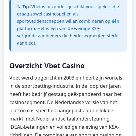
💡
Tip:
Vbet is bijzonder geschikt voor spelers die
graag zowel casinospellen als
sportweddenschappen willen combineren op één
platform. Het is een van de weinige KSA-
vergunde aanbieders die beide segmenten sterk
aanbiedt.
Overzicht Vbet Casino
Vbet werd opgericht in 2003 en heeft zijn wortels
in de sportbetting-industrie. In de loop der jaren
heeft het bedrijf gestaag geëxpandeerd naar het
casinosegment. De Nederlandse versie van het
platform is specifiek aangepast aan de lokale
markt, met Nederlandse taalondersteuning,
iDEAL-betalingen en volledige naleving van KSA-
richtlijnen. De combinatie van sport en casino op