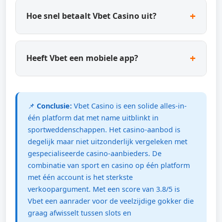
cashout-functie.
plus 25 free spins met een inzetvereiste van
Hoe snel betaalt Vbet Casino uit?
35x. Er is ook een aparte sportbonus
beschikbaar, maar je kunt slechts één van
iDEAL- en Trustly-uitbetalingen worden
beide kiezen bij registratie.
binnen 24-48 uur verwerkt.
Heeft Vbet een mobiele app?
Bankoverschrijvingen kunnen 2-4
werkdagen duren. Er worden geen
Ja, Vbet biedt een mobiele app voor zowel
transactiekosten in rekening gebracht.
iOS als Android. De app bevat zowel de
📌
Conclusie:
Vbet Casino is een solide alles-in-
casino-sectie als de sportweddenschappen
één platform dat met name uitblinkt in
en biedt alle functies die ook op de desktop
sportweddenschappen. Het casino-aanbod is
beschikbaar zijn, inclusief live betting en
degelijk maar niet uitzonderlijk vergeleken met
stortingen via iDEAL.
gespecialiseerde casino-aanbieders. De
combinatie van sport en casino op één platform
met één account is het sterkste
verkoopargument. Met een score van 3.8/5 is
Vbet een aanrader voor de veelzijdige gokker die
graag afwisselt tussen slots en