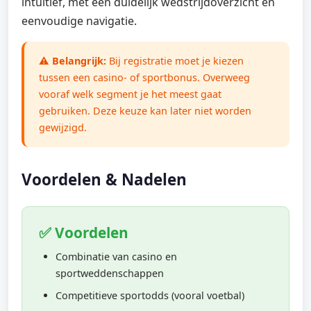
intuïtief, met een duidelijk wedstrijdoverzicht en
eenvoudige navigatie.
⚠️
Belangrijk:
Bij registratie moet je kiezen
tussen een casino- of sportbonus. Overweeg
vooraf welk segment je het meest gaat
gebruiken. Deze keuze kan later niet worden
gewijzigd.
Voordelen & Nadelen
✅ Voordelen
Combinatie van casino en
sportweddenschappen
Competitieve sportodds (vooral voetbal)