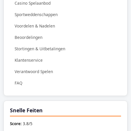
Casino Spelaanbod
Sportweddenschappen
Voordelen & Nadelen
Beoordelingen
Stortingen & Uitbetalingen
Klantenservice
Verantwoord Spelen
FAQ
Snelle Feiten
Score:
3.8/5