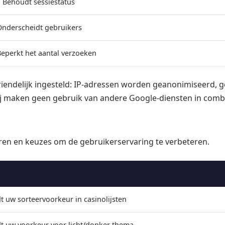
- Behoudt sessiestatus
 Onderscheidt gebruikers
Beperkt het aantal verzoeken
riendelijk ingesteld: IP-adressen worden geanonimiseerd,
j maken geen gebruik van andere Google-diensten in combin
en en keuzes om de gebruikerservaring te verbeteren.
 uw sorteervoorkeur in casinolijsten
t uw voorkeur voor licht/donker thema