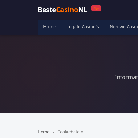
Beste
Casino
NL
18+
Home
Legale Casino's
Nieuwe Casin
Informat
Home
›
Cookiebeleid