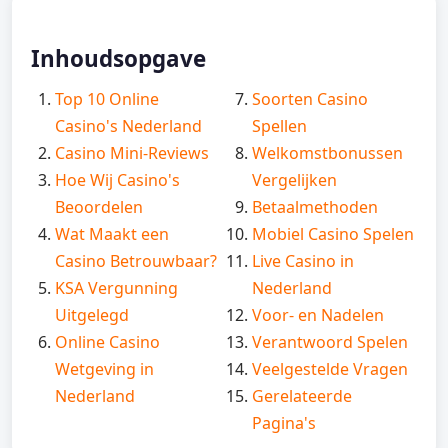
Inhoudsopgave
Top 10 Online
Soorten Casino
Casino's Nederland
Spellen
Casino Mini-Reviews
Welkomstbonussen
Hoe Wij Casino's
Vergelijken
Beoordelen
Betaalmethoden
Wat Maakt een
Mobiel Casino Spelen
Casino Betrouwbaar?
Live Casino in
KSA Vergunning
Nederland
Uitgelegd
Voor- en Nadelen
Online Casino
Verantwoord Spelen
Wetgeving in
Veelgestelde Vragen
Nederland
Gerelateerde
Pagina's