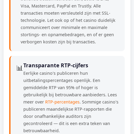
Visa, Mastercard, PayPal en Trustly. Alle
transacties moeten versleuteld zijn met SSL-
technologie. Let ook op of het casino duidelijk
communiceert over minimale en maximale
stortings- en opnamebedragen, en of er geen
verborgen kosten zijn bij transacties.
Transparante RTP-cijfers
📊
Eerlijke casino's publiceren hun
uitbetalingspercentages openlijk. Een
gemiddelde RTP van 95% of hoger is
gebruikelijk bij betrouwbare aanbieders. Lees
meer over
RTP-percentages
. Sommige casino's
publiceren maandelijkse RTP-rapporten die
door onafhankelijke auditors zijn
gecontroleerd — dit is een extra teken van
betrouwbaarheid.