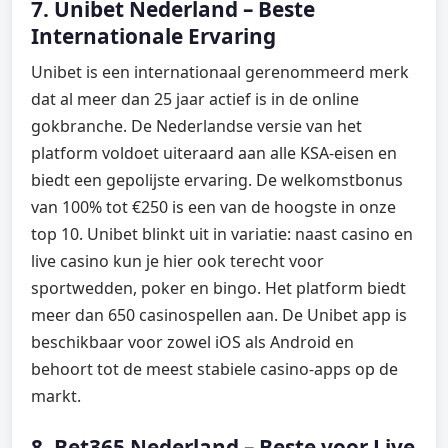
7. Unibet Nederland – Beste
Internationale Ervaring
Unibet is een internationaal gerenommeerd merk
dat al meer dan 25 jaar actief is in de online
gokbranche. De Nederlandse versie van het
platform voldoet uiteraard aan alle KSA-eisen en
biedt een gepolijste ervaring. De welkomstbonus
van 100% tot €250 is een van de hoogste in onze
top 10. Unibet blinkt uit in variatie: naast casino en
live casino kun je hier ook terecht voor
sportwedden, poker en bingo. Het platform biedt
meer dan 650 casinospellen aan. De Unibet app is
beschikbaar voor zowel iOS als Android en
behoort tot de meest stabiele casino-apps op de
markt.
8. Bet365 Nederland – Beste voor Live