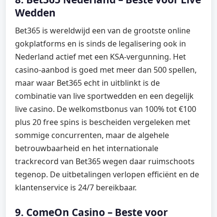
Wedden
Bet365 is wereldwijd een van de grootste online
gokplatforms en is sinds de legalisering ook in
Nederland actief met een KSA-vergunning. Het
casino-aanbod is goed met meer dan 500 spellen,
maar waar Bet365 echt in uitblinkt is de
combinatie van live sportwedden en een degelijk
live casino. De welkomstbonus van 100% tot €100
plus 20 free spins is bescheiden vergeleken met
sommige concurrenten, maar de algehele
betrouwbaarheid en het internationale
trackrecord van Bet365 wegen daar ruimschoots
tegenop. De uitbetalingen verlopen efficiënt en de
klantenservice is 24/7 bereikbaar.
9. ComeOn Casino – Beste voor