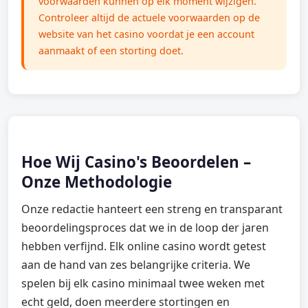
voorwaarden kunnen op elk moment wijzigen.
Controleer altijd de actuele voorwaarden op de
website van het casino voordat je een account
aanmaakt of een storting doet.
Hoe Wij Casino's Beoordelen –
Onze Methodologie
Onze redactie hanteert een streng en transparant
beoordelingsproces dat we in de loop der jaren
hebben verfijnd. Elk online casino wordt getest
aan de hand van zes belangrijke criteria. We
spelen bij elk casino minimaal twee weken met
echt geld, doen meerdere stortingen en