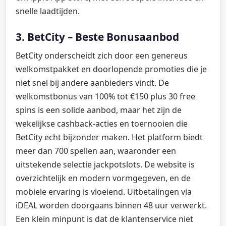
snelle laadtijden.
3. BetCity – Beste Bonusaanbod
BetCity onderscheidt zich door een genereus
welkomstpakket en doorlopende promoties die je
niet snel bij andere aanbieders vindt. De
welkomstbonus van 100% tot €150 plus 30 free
spins is een solide aanbod, maar het zijn de
wekelijkse cashback-acties en toernooien die
BetCity echt bijzonder maken. Het platform biedt
meer dan 700 spellen aan, waaronder een
uitstekende selectie jackpotslots. De website is
overzichtelijk en modern vormgegeven, en de
mobiele ervaring is vloeiend. Uitbetalingen via
iDEAL worden doorgaans binnen 48 uur verwerkt.
Een klein minpunt is dat de klantenservice niet