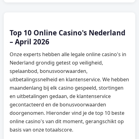
Top 10 Online Casino's Nederland
– April 2026
Onze experts hebben alle legale online casino's in
Nederland grondig getest op veiligheid,
spelaanbod, bonusvoorwaarden,
uitbetalingssnelheid en klantenservice. We hebben
maandenlang bij elk casino gespeeld, stortingen
en uitbetalingen gedaan, de klantenservice
gecontacteerd en de bonusvoorwaarden
doorgenomen. Hieronder vind je de top 10 beste
online casino's van dit moment, gerangschikt op
basis van onze totaalscore.