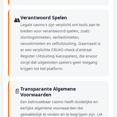
Verantwoord Spelen
👥
Legale casino's zijn verplicht om tools aan te
bieden voor verantwoord spelen, zoals
stortingslimieten, verlieslimieten,
sessielimieten en zelfuitsluiting. Daarnaast is
er een verplichte CRUKS-check (Centraal
Register Uitsluiting Kansspelen), die ervoor
zorgt dat uitgesloten spelers geen toegang
krijgen tot het platform.
Transparante Algemene
📄
Voorwaarden
Een betrouwbaar casino heeft duidelijke en
eerlijke algemene voorwaarden die
gemakkelijk te vinden en te begrijpen zijn. Let