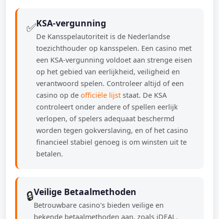
KSA-vergunning
✅
De Kansspelautoriteit is de Nederlandse
toezichthouder op kansspelen. Een casino met
een KSA-vergunning voldoet aan strenge eisen
op het gebied van eerlijkheid, veiligheid en
verantwoord spelen. Controleer altijd of een
casino op de
officiële lijst
staat. De KSA
controleert onder andere of spellen eerlijk
verlopen, of spelers adequaat beschermd
worden tegen gokverslaving, en of het casino
financieel stabiel genoeg is om winsten uit te
betalen.
Veilige Betaalmethoden
🔒
Betrouwbare casino's bieden veilige en
bekende betaalmethoden aan, zoals iDEAL,